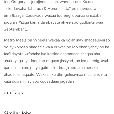
Jeni Gregory at jeni@meals-on-wheels.com. Ku dar
"Iskuduwaha Tabaruca & Horumarinta" ee mawduuca
emailkaaga. Codsiyada waxaa loo eegi doonaa si isdaba
joog ah. Xilliga kama dambaysta ah ee soo gudbinta waa
Sebtembar 1.
Metro Meals on Wheels waxaa ka go'an inay shaqaaleysiiso
oo ay kobciso shaqaale kala duwan oo loo dhan yahay oo ka
faa'iidaysta xirfadaha iyo kartida dhammaan shaqaalaha
ururkayaga, iyadoon loo eegayn jinsiyad, lab iyo dhedig, asal
qaran, da', diin, jihayn galmo, kartida jireed ama heerka
dhaqan-dhaqaale. Waxaan ku dhiirigelinaynaa musharixiinta
kala duwan inay soo codsadaan jagadan.
Job Tags
Similar Jobs