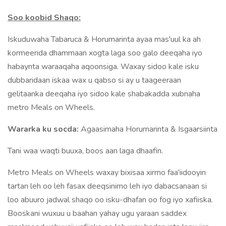
Soo koobid Shaqo:
Iskuduwaha Tabaruca & Horumarinta ayaa mas'uul ka ah
kormeerida dhammaan xogta laga soo galo deeqaha iyo
habaynta waraaqaha aqoonsiga. Waxay sidoo kale isku
dubbaridaan iskaa wax u qabso si ay u taageeraan
gelitaanka deeqaha iyo sidoo kale shabakadda xubnaha
metro Meals on Wheels.
Wararka ku socda:
Agaasimaha Horumarinta & Isgaarsiinta
Tani waa waqti buuxa, boos aan laga dhaafin.
Metro Meals on Wheels waxay bixisaa xirmo faa'iidooyin
tartan leh oo leh fasax deeqsinimo leh iyo dabacsanaan si
loo abuuro jadwal shaqo oo isku-dhafan oo fog iyo xafiiska.
Booskani wuxuu u baahan yahay ugu yaraan saddex