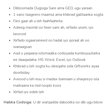
Dibloomada Dugsiga Sare ama GED, ugu yaraan
1 sano taageero maamul ama khibrad galitaanka xogta
Fiiro gaar ah u leh faahfaahinta
Adeeg macmiil oo heer sare ah, xirfado ururin, iyo
lasocod
Xirfado isgaarsiineed oo hadal iyo qoraal ah oo
wanaagsan
Aad u yaqaana isticmaalka codsiyada kumbuyuutarka
ee daaqadaha; MS Word, Excel, iyo Outlook
Khibrad u leh xogta ku-deeqaha sida Giftworks ayaa
doorbiday
Awood u leh inuu si madax-bannaan u shaqeeyo isla
markaana ka mid noqdo koox
Xirfad iyo edeb leh
Habka Codsiga:
U dir warqadda daboolka oo dib ugu bilow