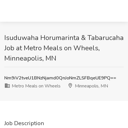
Isuduwaha Horumarinta & Tabarucaha
Job at Metro Meals on Wheels,
Minneapolis, MN
Nm9iV2tveU1BNzNjamd0QnJoNmZLSFBqeUE9PQ==
Metro Meals on Wheels
Minneapolis, MN
Job Description