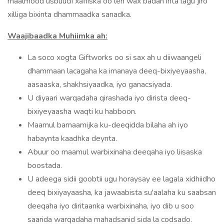
maalmood usbuucii xafiiska oo leh wax badan inta lagu jiro
xilliga bixinta dhammaadka sanadka.
Waajibaadka Muhiimka ah:
La soco xogta Giftworks oo si sax ah u diiwaangeli
dhammaan lacagaha ka imanaya deeq-bixiyeyaasha,
aasaaska, shakhsiyaadka, iyo ganacsiyada.
U diyaari warqadaha qirashada iyo dirista deeq-
bixiyeyaasha waqti ku habboon.
Maamul barnaamijka ku-deeqidda bilaha ah iyo
habaynta kaadhka deynta.
Abuur oo maamul warbixinaha deeqaha iyo liisaska
boostada.
U adeega sidii goobtii ugu horaysay ee lagala xidhiidho
deeq bixiyayaasha, ka jawaabista su'aalaha ku saabsan
deeqaha iyo diritaanka warbixinaha, iyo dib u soo
saarida warqadaha mahadsanid sida la codsado.