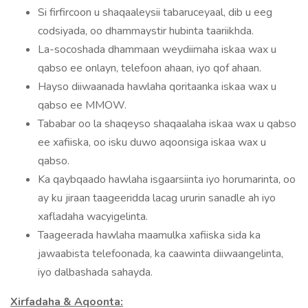
Si firfircoon u shaqaaleysii tabaruceyaal, dib u eeg
codsiyada, oo dhammaystir hubinta taariikhda.
La-socoshada dhammaan weydiimaha iskaa wax u
qabso ee onlayn, telefoon ahaan, iyo qof ahaan.
Hayso diiwaanada hawlaha qoritaanka iskaa wax u
qabso ee MMOW.
Tababar oo la shaqeyso shaqaalaha iskaa wax u qabso
ee xafiiska, oo isku duwo aqoonsiga iskaa wax u
qabso.
Ka qaybqaado hawlaha isgaarsiinta iyo horumarinta, oo
ay ku jiraan taageeridda lacag ururin sanadle ah iyo
xafladaha wacyigelinta.
Taageerada hawlaha maamulka xafiiska sida ka
jawaabista telefoonada, ka caawinta diiwaangelinta,
iyo dalbashada sahayda.
Xirfadaha & Aqoonta: